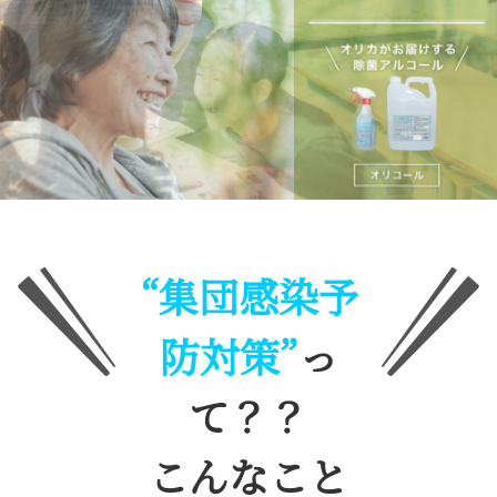
“集団感染予
防対策”
っ
て？？
こんなこと