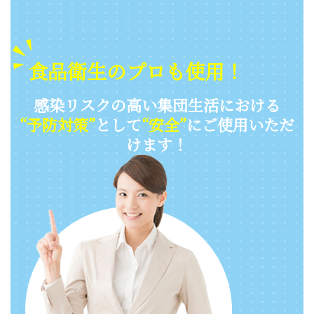
食品衛生のプロも使用！
感染リスクの高い集団生活における
“予防対策”
として
“安全”
にご使用いただ
けます！