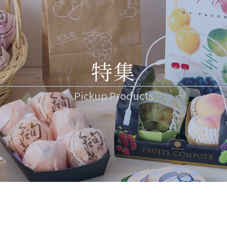
特集
Pickup Products