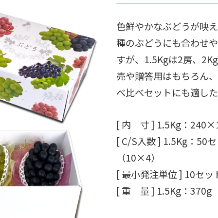
色鮮やかなぶどうが映え
種のぶどうにも合わせや
すが、1.5Kgは2房、
売や贈答用はもちろん、
べ比べセットにも適した
[ 内 寸 ]
1.5Kg：240
[ C/S入数 ]
1.5Kg：5
（10×4）
[ 最小発注単位 ] 10セッ
[ 重 量 ]
1.5Kg：370