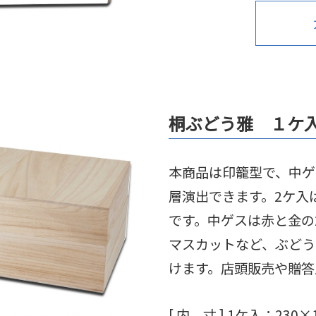
桐ぶどう雅 １ケ
本商品は印籠型で、中ゲ
層演出できます。2ケ入
です。中ゲスは赤と金の
マスカットなど、ぶどう
けます。店頭販売や贈答
[ 内 寸 ]
1ケ入：230×