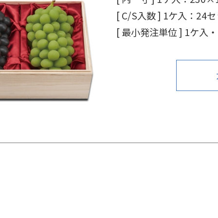
[ C/S入数 ]
1ケ入：24
[ 最小発注単位 ]
1ケ入・