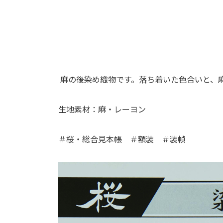
麻の後染め織物です。落ち着いた色合いと、
生地素材：麻・レーヨン
＃桜・総合見本帳 ＃額装 ＃装幀