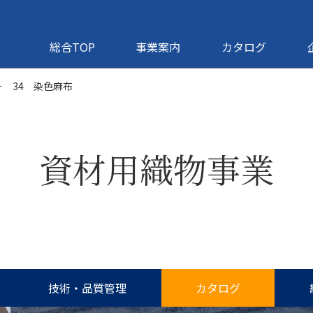
総合TOP
事業案内
カタログ
34 染色麻布
資材用織物事業
技術・品質管理
カタログ