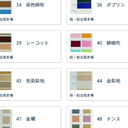
34 染色麻布
36 ポプリン
合見本帳
桜・総合見本帳
39 レーコット
40 綿細布
合見本帳
桜・総合見本帳
43 先染梨地
44 金梨地
合見本帳
桜・総合見本帳
47 金襴
48 ドンス