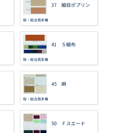
37 細目ポプリン
桜・総合見本帳
41 Ｓ細布
桜・総合見本帳
45 麻
桜・総合見本帳
50 Ｆスエード