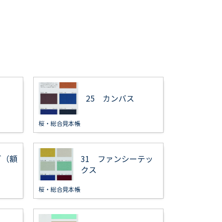
25 カンバス
桜・総合見本帳
ぎ（額
31 ファンシーテッ
クス
桜・総合見本帳