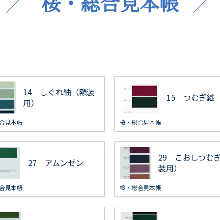
桜・総合見本帳
14 しぐれ紬（額装
15 つむぎ織
用）
合見本帳
桜・総合見本帳
29 こおしつむ
27 アムンゼン
装用）
合見本帳
桜・総合見本帳