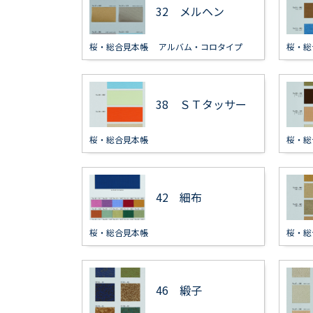
32 メルヘン
桜・総合見本帳
アルバム・コロタイプ
桜・総
38 ＳＴタッサー
桜・総合見本帳
桜・総
42 細布
桜・総合見本帳
桜・総
46 緞子