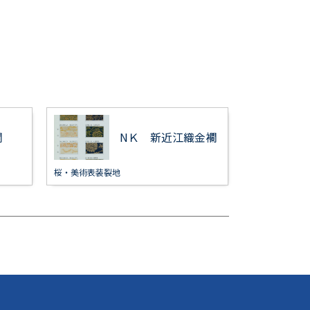
襴
NＫ 新近江織金襴
桜・美術表装裂地