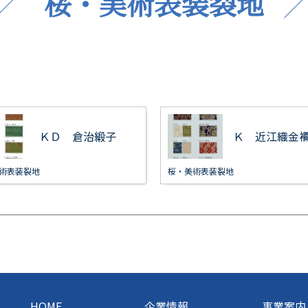
桜・美術表装裂地
ＫＤ 倉治緞子
Ｋ 近江織金
術表装裂地
桜・美術表装裂地
HOME
企業情報
事業案内