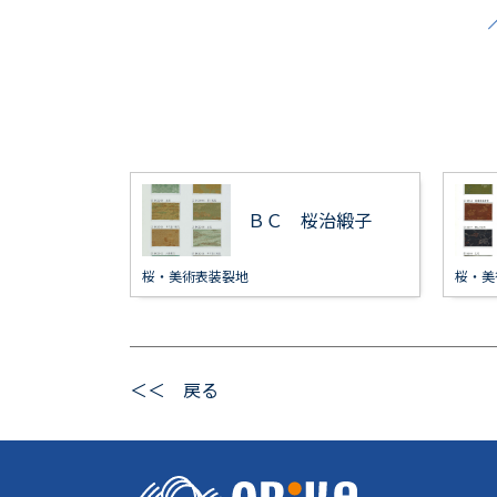
ＢＣ 桜治緞子
桜・美術表装裂地
桜・美
＜＜ 戻る